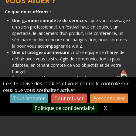
VOUS AIDER ?
Ce que nous offrons :
Une gamme complète de services :
que vous envisagiez
un salon professionnel, un festival haut en couleur, un
spectacle, le lancement d'un produit, une conférence, un
séminaire ou bien encore une inauguration, nous sommes
là pour vous accompagner de A à Z.
Une stratégie sur-mesure :
notre équipe se charge de
définir avec vous la stratégie de communication la plus
adaptée, en tenant compte de vos objectifs et de votre
budget.
Des supports de communication impactants :
Affiches,
Ce site utilise des cookies et vous donne le contrôle sur
brochures, flyers, invitations, création de site web, gestion
ceux que vous souhaitez activer
des réseaux sociaux, campagnes d'affichage, relations
presse... Nous avons tout ce qu'il vous faut pour capter
Tout accepter
Tout refuser
Personnaliser
l'attention.
X
Masquer le
Politique de confidentialité
Une logistique irréprochable :
De la gestion des
invitations à la coordination le jour J, nous veillons au bon
déroulement de votre événement.
Un
suivi et une analyse post-événement :
Notre agence
de communication événementielle englobe tout, de la