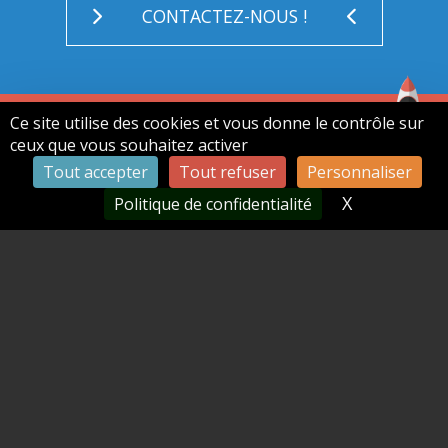
CONTACTEZ-NOUS !
Ce site utilise des cookies et vous donne le contrôle sur
ceux que vous souhaitez activer
Tout accepter
Tout refuser
Personnaliser
Suivez-nous
X
Masquer le
Politique de confidentialité
Où nous trouver