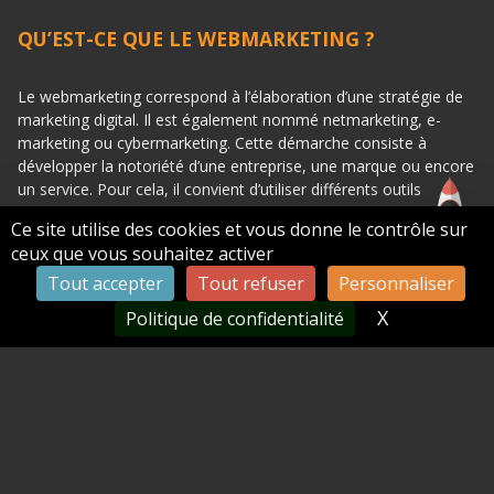
QU’EST-CE QUE LE WEBMARKETING ?
Le webmarketing correspond à l’élaboration d’une stratégie de
marketing digital. Il est également nommé netmarketing, e-
marketing ou cybermarketing. Cette démarche consiste à
développer la notoriété d’une entreprise, une marque ou encore
un service. Pour cela, il convient d’utiliser différents outils
digitaux pour parfaire une stratégie de communication tels que
Ce site utilise des cookies et vous donne le contrôle sur
votre site internet, les réseaux sociaux, le référencement,
ceux que vous souhaitez activer
l’adwords ou l’emailing. Le webmarketing regroupe ainsi les
Tout accepter
Tout refuser
Personnaliser
techniques de communication, marketing et vente ainsi que des
connaissances en relation-client, informatique et infographie. La
X
Masquer le
Politique de confidentialité
finalité est donc de fidéliser une clientèle présente sur le web en
développant votre E business et E-réputation.
En publiant du contenu régulièrement à l’attention de vos cibles,
par le biais d’une stratégie nommée « inbound », vous attirerez
ainsi naturellement de nouveaux prospects. Cette création de
contenu se présente sous différentes formes :