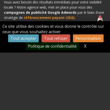
Vous avez besoin des résultats immédiats pour votre visibilité
locale ? Notre agence web, met en place pour vous des
campagnes de publicité Google Adwords
par le biais d'une
stratégie de
référencement payant (SEA)
.
Ce site utilise des cookies et vous donne le contrôle sur
Contactez-nous dès aujourd'hui pour un audit de votre
ceux que vous souhaitez activer
référencement local et découvrez comment nous pouvons vous
aider à booster votre visibilité et votre chiffre d'affaires à
Tout accepter
Tout refuser
Personnaliser
Perpignan !
X
Masquer le
Politique de confidentialité
Nos compétences associées